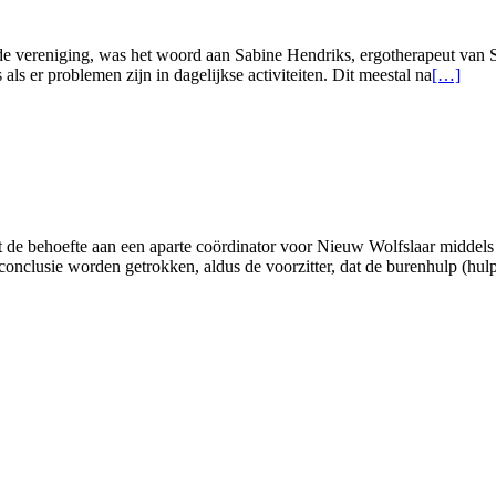
an de vereniging, was het woord aan Sabine Hendriks, ergotherapeut van
Lees
ls er problemen zijn in dagelijkse activiteiten. Dit meestal na
[…]
meer
overNaja
12
oktober
2022
t de behoefte aan een aparte coördinator voor Nieuw Wolfslaar middels
onclusie worden getrokken, aldus de voorzitter, dat de burenhulp (hul