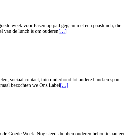
bij
Damescollectief
 goede week voor Pasen op pad gegaan met een paaslunch, die
Lees
oel van de lunch is om ouderen
[…]
meer
overPaaslunch
2023
len, sociaal contact, tuin onderhoud tot andere hand-en span
Lees
Dit maal bezochten we Ons Label
[…]
meer
overJaarverslag
2022
 in de Goede Week. Nog steeds hebben ouderen behoefte aan een