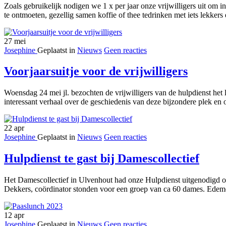
Zoals gebruikelijk nodigen we 1 x per jaar onze vrijwilligers uit om
te ontmoeten, gezellig samen koffie of thee tedrinken met iets lekker
27
mei
Josephine
Geplaatst in
Nieuws
Geen reacties
Voorjaarsuitje voor de vrijwilligers
Woensdag 24 mei jl. bezochten de vrijwilligers van de hulpdienst h
interessant verhaal over de geschiedenis van deze bijzondere plek en
22
apr
Josephine
Geplaatst in
Nieuws
Geen reacties
Hulpdienst te gast bij Damescollectief
Het Damescollectief in Ulvenhout had onze Hulpdienst uitgenodigd om
Dekkers, coördinator stonden voor een groep van ca 60 dames. Edemon 
12
apr
Josephine
Geplaatst in
Nieuws
Geen reacties