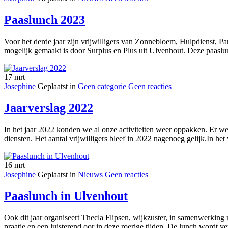
Paaslunch 2023
Voor het derde jaar zijn vrijwilligers van Zonnebloem, Hulpdienst,
mogelijk gemaakt is door Surplus en Plus uit Ulvenhout. Deze paaslun
17
mrt
Josephine
Geplaatst in
Geen categorie
Geen reacties
Jaarverslag 2022
In het jaar 2022 konden we al onze activiteiten weer oppakken. Er we
diensten. Het aantal vrijwilligers bleef in 2022 nagenoeg gelijk.In he
16
mrt
Josephine
Geplaatst in
Nieuws
Geen reacties
Paaslunch in Ulvenhout
Ook dit jaar organiseert Thecla Flipsen, wijkzuster, in samenwerk
praatje en een luisterend oor in deze roerige tijden. De lunch wordt 