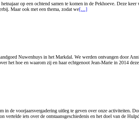
 in hetnajaar op een ochtend samen te komen in de Pekhoeve. Deze keer
Lees
s erbij. Maar ook met een thema, zodat we
[…]
meer
overVrijwilligers
ochtend
op
woensdag
1
november
2023
et landgoed Nuwenhuys in het Markdal. We werden ontvangen door Annin
 over het hoe en waarom zij en haar echtgenoot Jean-Marie in 2014 deze
 in de voorjaarsvergadering uitleg te geven over onze activiteiten. D
vertelde iets over de ontstaansgeschiedenis en het doel van de Hulpdi