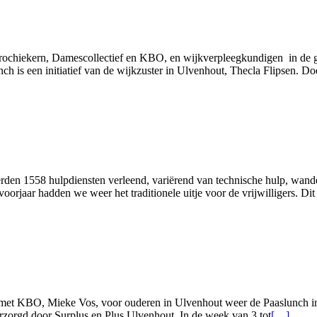
 Parochiekern, Damescollectief en KBO, en wijkverpleegkundigen in de
ch is een initiatief van de wijkzuster in Ulvenhout, Thecla Flipsen. D
rden 1558 hulpdiensten verleend, variërend van technische hulp, wande
t voorjaar hadden we weer het traditionele uitje voor de vrijwilligers. 
ing met KBO, Mieke Vos, voor ouderen in Ulvenhout weer de Paaslunch
Lees
verzorgd door Surplus en Plus Ulvenhout. In de week van 3 tot
[…]