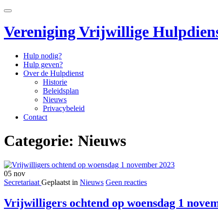
Ga
Schakel
direct
navigatie
naar
Vereniging Vrijwillige Hulpdie
de
inhoud
Hulp nodig?
Hulp geven?
Over de Hulpdienst
Historie
Beleidsplan
Nieuws
Privacybeleid
Contact
Categorie:
Nieuws
05
nov
Secretariaat
Geplaatst in
Nieuws
Geen reacties
Vrijwilligers ochtend op woensdag 1 nove