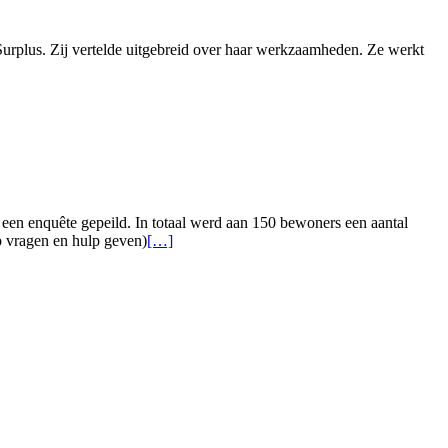
 Surplus. Zij vertelde uitgebreid over haar werkzaamheden. Ze werkt
arsbijeenkomst
 een enquête gepeild. In totaal werd aan 150 bewoners een aantal
Lees
p vragen en hulp geven)
[…]
meer
overEnquête
Nieuw
Wolfslaar