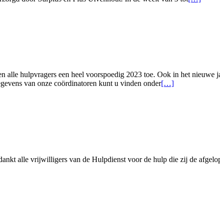
meer
overPaasl
in
Ulvenhou
en alle hulpvragers een heel voorspoedig 2023 toe. Ook in het nieuwe ja
Lees
gegevens van onze coördinatoren kunt u vinden onder
[…]
meer
overDe
beste
wensen
voor
2023!
edankt alle vrijwilligers van de Hulpdienst voor de hulp die zij de af