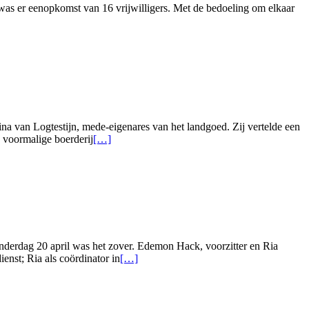
 was er eenopkomst van 16 vrijwilligers. Met de bedoeling om elkaar
a van Logtestijn, mede-eigenares van het landgoed. Zij vertelde een
Lees
 voormalige boerderij
[…]
meer
overVoorjaarsuitje
voor
de
vrijwilligers
onderdag 20 april was het zover. Edemon Hack, voorzitter en Ria
Lees
enst; Ria als coördinator in
[…]
meer
overHulpdienst
te
gast