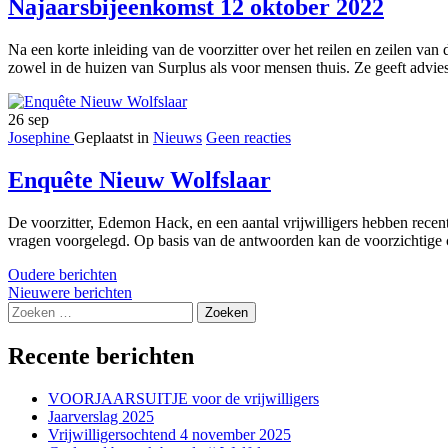
Najaarsbijeenkomst 12 oktober 2022
Na een korte inleiding van de voorzitter over het reilen en zeilen v
zowel in de huizen van Surplus als voor mensen thuis. Ze geeft advies a
26
sep
Josephine
Geplaatst in
Nieuws
Geen reacties
Enquête Nieuw Wolfslaar
De voorzitter, Edemon Hack, en een aantal vrijwilligers hebben recen
vragen voorgelegd. Op basis van de antwoorden kan de voorzichtige c
Berichtennavigatie
Oudere berichten
Nieuwere berichten
Zoeken
naar:
Recente berichten
VOORJAARSUITJE voor de vrijwilligers
Jaarverslag 2025
Vrijwilligersochtend 4 november 2025