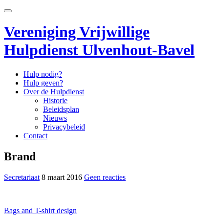
Ga
Schakel
direct
navigatie
naar
Vereniging Vrijwillige
de
inhoud
Hulpdienst Ulvenhout-Bavel
Hulp nodig?
Hulp geven?
Over de Hulpdienst
Historie
Beleidsplan
Nieuws
Privacybeleid
Contact
Brand
Secretariaat
8 maart 2016
Geen reacties
Bericht
Bags and T-shirt design